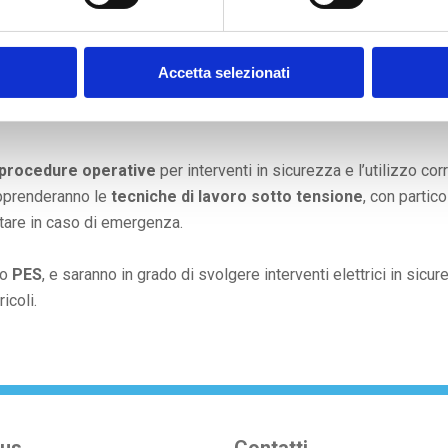
che devono ottenere la qualifica di
Persona Avvertita (PAV)
o
P
vorare in sicurezza sugli impianti elettrici. L’obiettivo dei corsi è 
Accetta selezionati
o un approccio consapevole e sicuro alle operazioni su impianti s
procedure operative
per interventi in sicurezza e l’utilizzo cor
 apprenderanno le
tecniche di lavoro sotto tensione
, con partico
tare in caso di emergenza.
o
PES
, e saranno in grado di svolgere interventi elettrici in sicur
icoli.