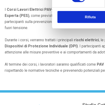
I
Corsi Lavori Elettrici PAV-PES
sono rivolti agli operatori 
Esperta (PES)
, come previsto dalla norma
CEI 11-27
, per la
Rifiuta
partecipanti sulla prevenzione dei rischi elettrici, garantend
fuori tensione.
Durante i corsi, verranno trattati i principali
rischi elettrici
, le
Dispositivi di Protezione Individuale (DPI)
. I partecipanti
attenzione alle misure preventive e ai comportamenti da adot
Al termine dei corsi, i lavoratori saranno qualificati come
PAV
rispettando le normative tecniche e prevenendo potenziali per