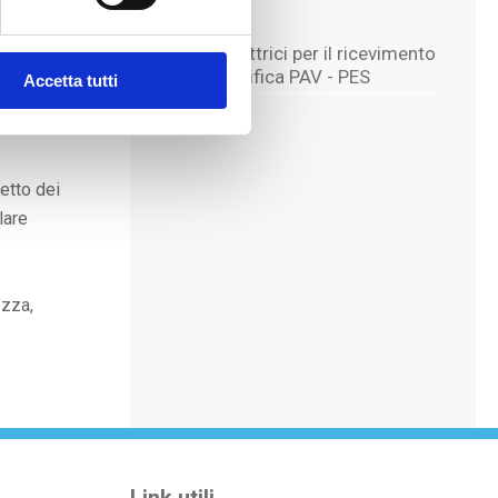
CORSI
ersona
Lavori elettrici per il ricevimento
formare i
della qualifica PAV - PES
Accetta tutti
otto tensione o
retto dei
lare
ezza,