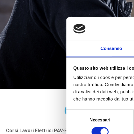
Consenso
Questo sito web utilizza i c
Utilizziamo i cookie per perso
nostro traffico. Condividiamo 
di analisi dei dati web, pubbl
che hanno raccolto dal tuo uti
Corsi lavori 
Selezione
Necessari
del
consenso
Corsi Lavori Elettrici PAV-PES: Abilitazione e Sicurezza p